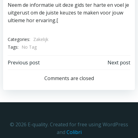
Neem de informatie uit deze gids ter harte en voel je
uitgerust om de juiste keuzes te maken voor jouw
ultieme hor ervaring.[
Categories:
Zakelijk
Tags:
No Tag
Post
Post
Previous post
Next post
navigation
navigation
Comments are closed
© 2026 E-quality. Created for free using WordPress
and
Colibri